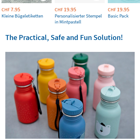
7.95
19.95
19.95
CHF
CHF
CHF
Kleine Bügeletiketten
Personalisierter Stempel
Basic Pack
in Mintpastell
The Practical, Safe and Fun Solution!