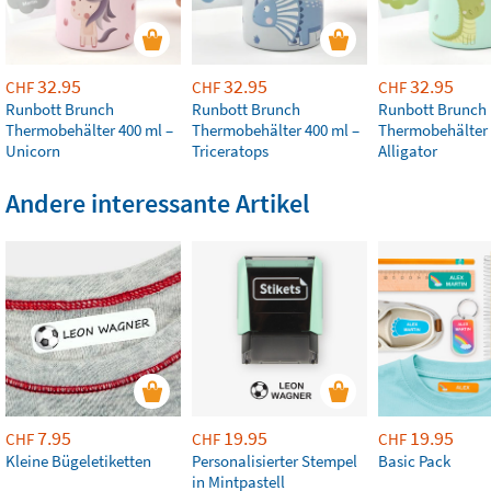
32.95
32.95
32.95
CHF
CHF
CHF
Runbott Brunch
Runbott Brunch
Runbott Brunch
Thermobehälter 400 ml –
Thermobehälter 400 ml –
Thermobehälter 
Unicorn
Triceratops
Alligator
Andere interessante Artikel
7.95
19.95
19.95
CHF
CHF
CHF
Kleine Bügeletiketten
Personalisierter Stempel
Basic Pack
in Mintpastell