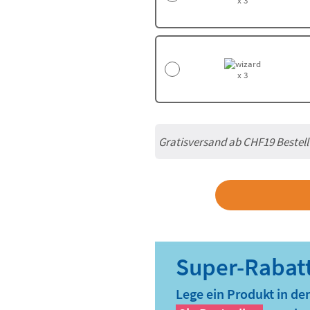
x 3
x 3
Gratisversand ab
CHF19
Bestel
Lege ein Produkt in de