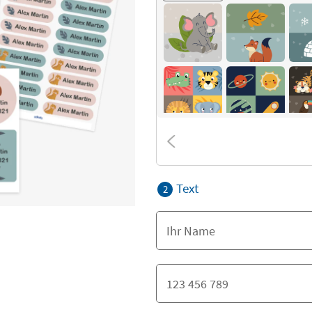
Text
2