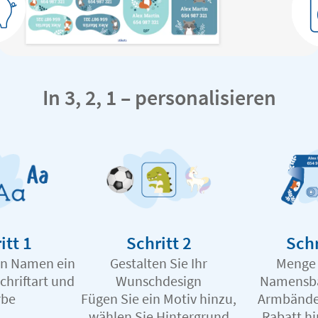
In 3, 2, 1 – personalisieren
itt 1
Schritt 2
Schr
en Namen ein
Gestalten Sie Ihr
Menge
chriftart und
Wunschdesign
Namensb
rbe
Fügen Sie ein Motiv hinzu,
Armbände
wählen Sie Hintergrund
Rabatt h