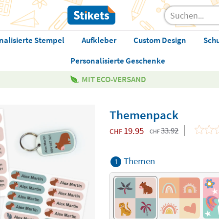
nalisierte Stempel
Aufkleber
Custom Design
Sch
Personalisierte Geschenke
MIT ECO-VERSAND
Themenpack
19.95
33.92
CHF
CHF
Themen
1