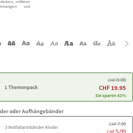
stickern, mittleren
Anhängern und
0.00
CHF
1 Themenpack
CHF
19.95
Sie sparen 41%
nder oder Aufhängebänder
7.99
CHF
3
Notfallarmbänder Kinder
5.99
CHF