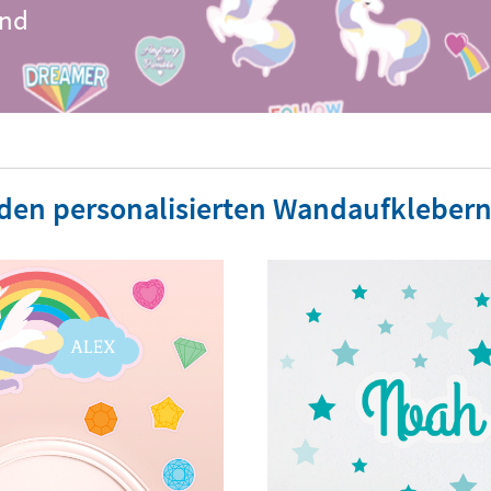
und
 den personalisierten Wandaufklebern 