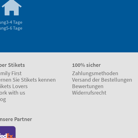
rung
3-4 Tage
rung
5-6 Tage
ber Stikets
100% sicher
mily First
Zahlungsmethoden
ernen Sie Stikets kennen
Versand der Bestellungen
ikets Lovers
Bewertungen
ork with us
Widerrufsrecht
log
nsere Partner