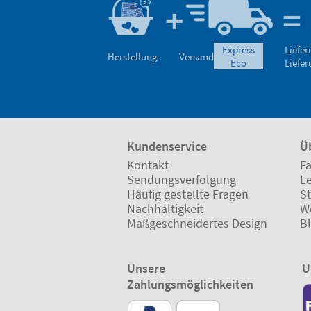
express
Liefe
Herstellung
Versand
eco
Liefe
Kundenservice
Ü
Kontakt
Fa
Sendungsverfolgung
L
Häufig gestellte Fragen
St
Nachhaltigkeit
W
Maßgeschneidertes Design
B
Unsere
U
Zahlungsmöglichkeiten