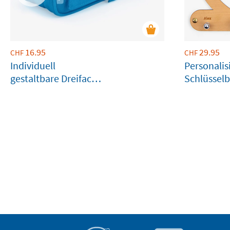
16.95
29.95
CHF
CHF
Individuell
Personalis
gestaltbare Dreifach-
Schlüsselb
Federmappe für die
Schule in Blau