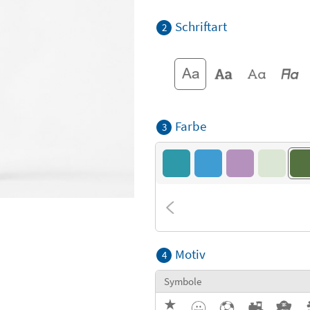
Schriftart
2
Farbe
3
Motiv
4
Symbole