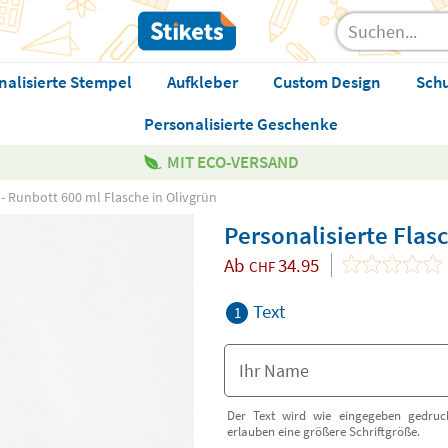
nalisierte Stempel
Aufkleber
Custom Design
Sch
Personalisierte Geschenke
MIT ECO-VERSAND
 - Runbott 600 ml Flasche in Olivgrün
Personalisierte Flas
Ab
34.95
CHF
Text
1
Der Text wird wie eingegeben gedruck
erlauben eine größere Schriftgröße.