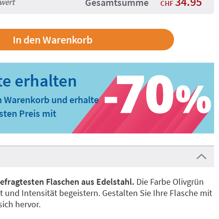
34.95
Gesamtsumme
lwert
CHF
n Warenkorb und erhalte
ten Preis mit
gefragtesten Flaschen aus Edelstahl.
Die Farbe Olivgrün
it und Intensität begeistern. Gestalten Sie Ihre Flasche mit
ich hervor.