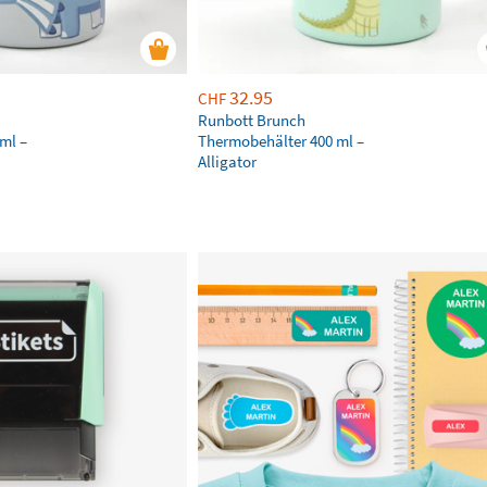
32.95
CHF
Runbott Brunch
ml –
Thermobehälter 400 ml –
Alligator