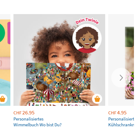
26.95
4.95
CHF
CHF
Personalisiertes
Personalisierte
Wimmelbuch Wo bist Du?
Kühlschrankm