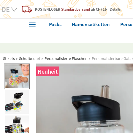
KOSTENLOSER
Standardversand
ab CHF19
Details
Packs
Namensetiketten
Perso
Stikets
Schulbedarf
Personalisierte Flaschen
Personalisierbare Galax
Neuheit