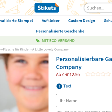
nalisierte Stempel
Aufkleber
Custom Design
Sch
Personalisierte Geschenke
MIT ECO-VERSAND
y-Flasche für Kinder - A Little Lovely Company
Personalisierbare Gal
Company
Ab
12.95
CHF
Text
1
Der Text wird wie eingegeben gedruck