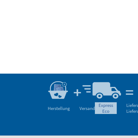
express
Liefe
Herstellung
Versand
eco
Liefe