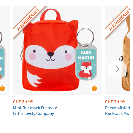
AUSVERKAUFT
AUSVERKAUFT
20.99
39.95
CHF
CHF
Mini-Rucksack Fuchs - A
Personalisierb
Little Lovely Company
Rucksack Mr. Fo