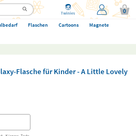
0
Twinies
ulbedarf
Flaschen
Cartoons
Magnete
axy-Flasche für Kinder - A Little Lovely
t. Kürzere Texte