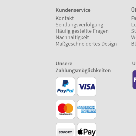
Kundenservice
Ü
Kontakt
Fa
Sendungsverfolgung
L
Häufig gestellte Fragen
St
Nachhaltigkeit
W
Maßgeschneidertes Design
B
Unsere
U
Zahlungsmöglichkeiten