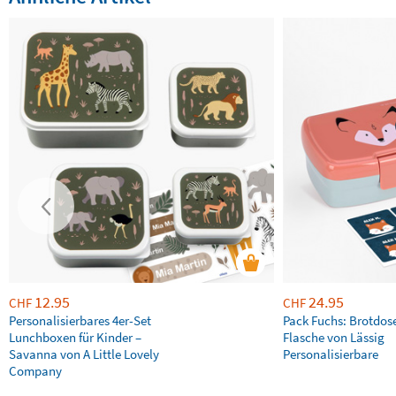
12.95
24.95
CHF
CHF
Personalisierbares 4er-Set
Pack Fuchs: Brotdos
Lunchboxen für Kinder –
Flasche von Lässig
Savanna von A Little Lovely
Personalisierbare
Company