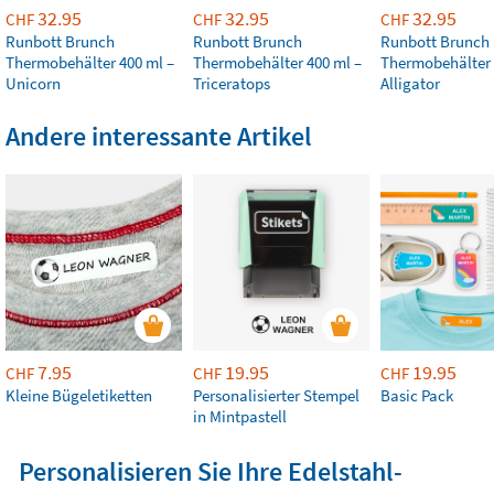
32.95
32.95
32.95
CHF
CHF
CHF
Runbott Brunch
Runbott Brunch
Runbott Brunch
Thermobehälter 400 ml –
Thermobehälter 400 ml –
Thermobehälter 
Unicorn
Triceratops
Alligator
Andere interessante Artikel
7.95
19.95
19.95
CHF
CHF
CHF
Kleine Bügeletiketten
Personalisierter Stempel
Basic Pack
in Mintpastell
Personalisieren Sie Ihre Edelstahl-