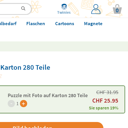
0
Twinies
ulbedarf
Flaschen
Cartoons
Magnete
 Karton 280 Teile
CHF
31.95
Puzzle mit Foto auf Karton 280 Teile
CHF
25.95
-
+
1
Sie sparen 19%