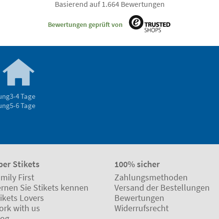
Basierend auf 1.664 Bewertungen
Bewertungen geprüft von
rung
3-4 Tage
rung
5-6 Tage
ber Stikets
100% sicher
mily First
Zahlungsmethoden
ernen Sie Stikets kennen
Versand der Bestellungen
ikets Lovers
Bewertungen
ork with us
Widerrufsrecht
log