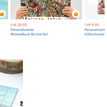
26.95
4.95
CHF
CHF
Personalisiertes
Personalisierte
Wimmelbuch Wo bist Du?
Kühlschrankm