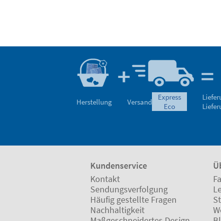
express
Liefe
Herstellung
Versand
eco
Liefe
Kundenservice
Ü
Kontakt
Fa
Sendungsverfolgung
L
Häufig gestellte Fragen
St
Nachhaltigkeit
W
Maßgeschneidertes Design
B