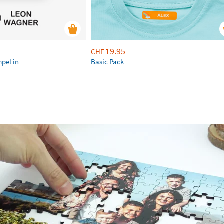
19.95
CHF
mpel in
Basic Pack