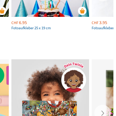
6.95
3.95
CHF
CHF
Fotoaufkleber 25 x 19 cm
Fotoaufkleber 