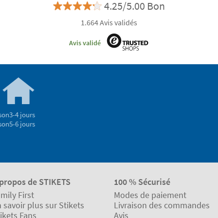
4.25/5.00 Bon
1.664 Avis validés
Avis validé
son
3-4 jours
son
5-6 jours
 propos de STIKETS
100 % Sécurisé
mily First
Modes de paiement
 savoir plus sur Stikets
Livraison des commandes
ikets Fans
Avis