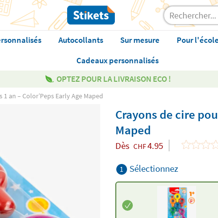
rsonnalisés
Autocollants
Sur mesure
Pour l'écol
Cadeaux personnalisés
OPTEZ POUR LA LIVRAISON ECO !
s 1 an – Color’Peps Early Age Maped
Crayons de cire pou
Maped
Dès
4.95
CHF
Sélectionnez
1