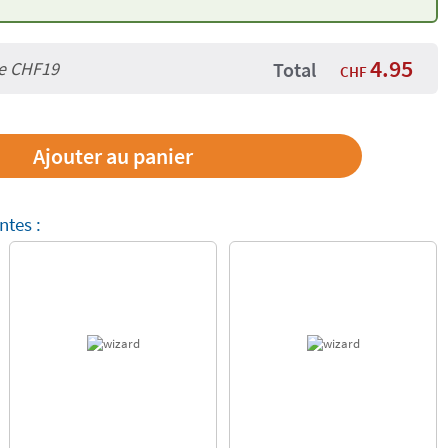
4.95
de
CHF19
Total
CHF
ntes :