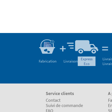
express
Livrai
Fabrication
Livraison
eco
Livrai
Service clients
A
Contact
Fa
Suivi de commande
En
FAQ
St