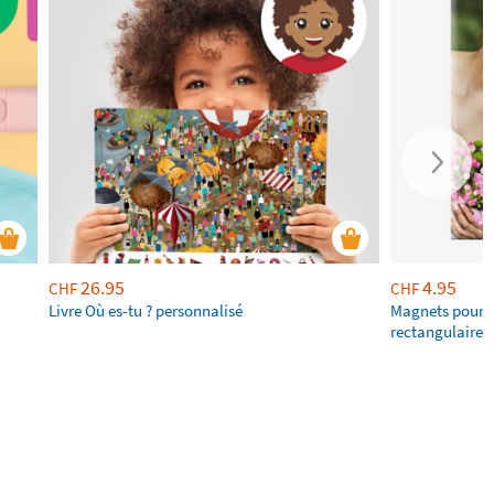
26.95
4.95
CHF
CHF
Livre Où es-tu ? personnalisé
Magnets pour f
rectangulaires