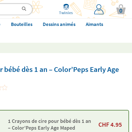
0
Twinies
e
Bouteilles
Dessins animés
Aimants
r bébé dès 1 an – Color’Peps Early Age
1 Crayons de cire pour bébé dès 1 an
CHF
4.95
– Color’Peps Early Age Maped