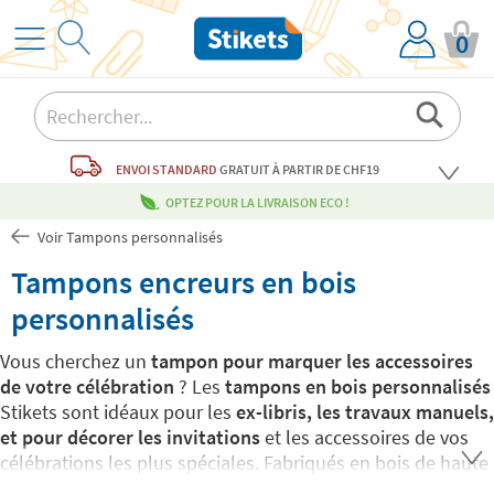
0
ENVOI STANDARD
GRATUIT
À PARTIR DE CHF19
OPTEZ POUR LA LIVRAISON ECO !
Voir Tampons personnalisés
Tampons encreurs en bois
personnalisés
Vous cherchez un
tampon pour marquer les accessoires
de votre célébration
? Les
tampons en bois personnalisés
Stikets sont idéaux pour les
ex-libris, les travaux manuels,
et pour décorer les invitations
et les accessoires de vos
célébrations les plus spéciales. Fabriqués en bois de haute
qualité, ils constituent la façon la plus élégante de donner