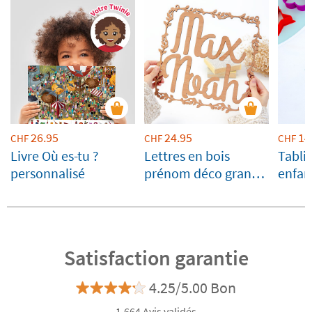
26.95
24.95
14
CHF
CHF
CHF
Livre Où es-tu ?
Lettres en bois
Tabli
personnalisé
prénom déco grand
enfan
format
Satisfaction garantie
4.25/5.00 Bon
1.664 Avis validés