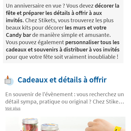
Un anniversaire en vue ? Vous devez
décorer la
fête et préparer les détails à offrir à aux
invités
. Chez Stikets, vous trouverez les plus
beaux kits pour décorer
les murs et votre
Candy bar
de manière simple et amusante.
Vous pouvez également
personnaliser tous les
cadeaux et souvenirs à distribuer à vos invités
pour que votre fête soit vraiment inoubliable !
Cadeaux et détails à offrir
En souvenir de l'évènement : vous recherchez un
détail sympa, pratique ou original ? Chez Stikets,
vous trouverez les
meilleures idées à offrir à vos
Voir plus
invités
. Surprenez-les avec un
détail
personnalisé et rendez votre célébration
inoubliable !