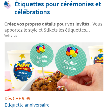
Étiquettes pour cérémonies et
célébrations
Créez vos propres détails pour vos invités
! Vous
apportez le style et Stikets les étiquettes.
Personnalisez vos propres étiquettes
Voir plus
autocollantes pour un mariage, une
communion, un baptême, un anniversaire ou
tout autre type de célébration
. Téléchargez ou
choisissez l'image que vous préférez, ajoutez
votre texte et le tour est joué ! C'est aussi simple
que ça en a l'air !
Dès
CHF
9.99
Etiquette anniversaire