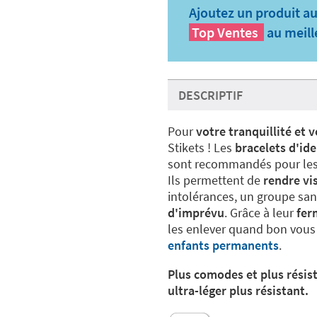
Ajoutez un produit au
Top Ventes
au meill
DESCRIPTIF
Pour
votre tranquillité et 
Stikets ! Les
bracelets d'ide
sont recommandés pour les so
Ils permettent de
rendre vi
intolérances, un groupe sa
d'imprévu
. Grâce à leur
ferm
les enlever quand bon vous
enfants permanents
.
Plus comodes et plus résist
ultra-léger plus résistant.