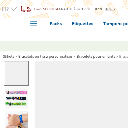
Envoi Standard
GRATUIT
à partir de CHF19
détails
Packs
Etiquettes
Tampons pe
Stikets
Bracelets en tissu personnalisés
Bracelets pour enfants
Brace