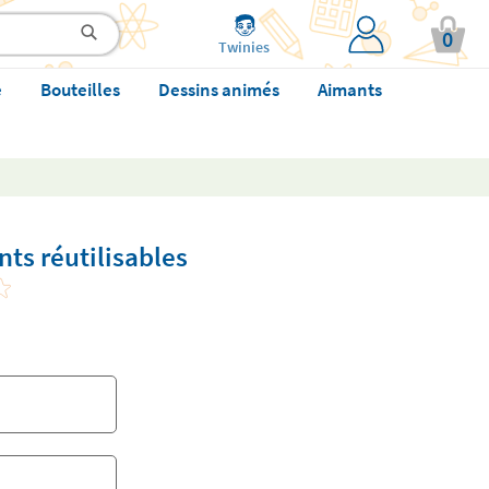
0
Twinies
e
Bouteilles
Dessins animés
Aimants
nts réutilisables