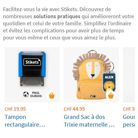
Facilitez-vous la vie avec Stikets. Découvrez de
nombreuses
solutions pratiques
qui amélioreront votre
quotidien et celui de votre famille. Simplifiez l'ordinaire
et évitez les complications pour avoir plus de temps
pour vous même et ceux que vous aimez le plus.
19.95
44.95
34
CHF
CHF
CHF
Tampon
Grand Sac à dos
Gourd
rectangulaire
Trixie maternelle Mr.
perso
personnalisé pour
Lion personnalisée
émer