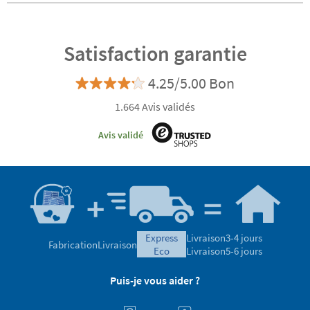
marquer le linge et
les objets
Satisfaction garantie
4.25/5.00 Bon
1.664 Avis validés
Avis validé
express
Livraison
3-4 jours
Fabrication
Livraison
eco
Livraison
5-6 jours
Puis-je vous aider ?