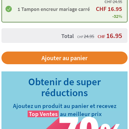
CHF
24.95
CHF
16.95
1 Tampon encreur mariage carré
-32%
16.95
Total
24.95
CHF
CHF
Ajoutez un produit au panier et recevez
Top Ventes
au meilleur prix