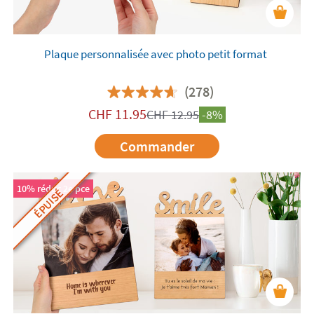
Plaque personnalisée avec photo petit format
(278)
CHF
11.95
CHF
12.95
-8%
Commander
10% réduc 2e pce
ÉPUISÉ