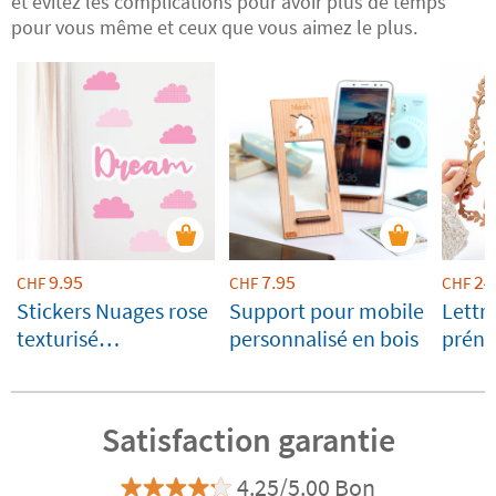
et évitez les complications pour avoir plus de temps
pour vous même et ceux que vous aimez le plus.
9.95
7.95
24
CHF
CHF
CHF
Stickers Nuages rose
Support pour mobile
Lettre
texturisé
personnalisé en bois
préno
personnalisé avec
forma
nom
Satisfaction garantie
4.25/5.00 Bon