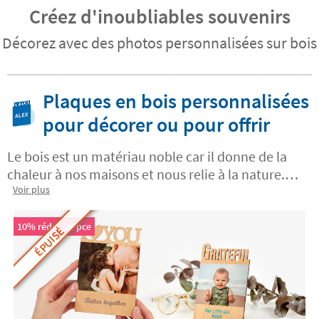
Créez d'inoubliables souvenirs
Décorez avec des photos personnalisées sur bois
Plaques en bois personnalisées
pour décorer ou pour offrir
Le bois est un matériau noble car il donne de la
chaleur à nos maisons et nous relie à la nature.
Vous pouvez maintenant créer
Voir plus
des plaques en
bois personnalisées
chez Stikets avec vos propres
messages, prénoms ou dates. Ces plaques sont le
10% réduc 2e pce
ÉPUISÉ
support parfait pou
r immortaliser les souvenirs
et les moments les plus inoubliables à vos yeux
et ceux toute votre famille.