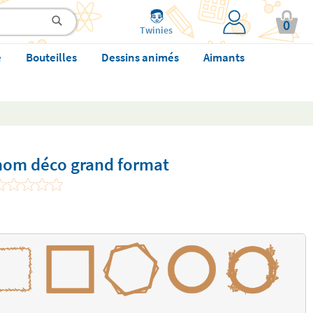
0
Twinies
e
Bouteilles
Dessins animés
Aimants
énom déco grand format