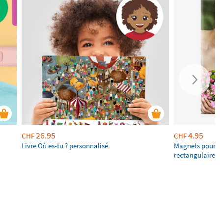
26.95
4.95
CHF
CHF
Livre Où es-tu ? personnalisé
Magnets pour f
rectangulaires