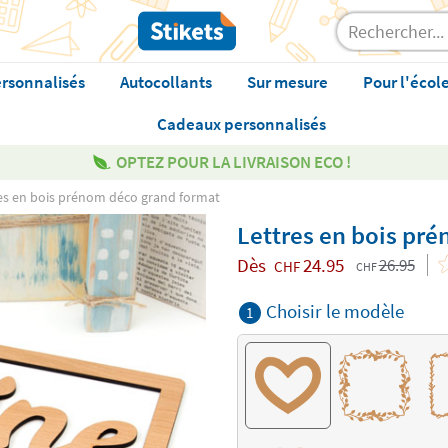
rsonnalisés
Autocollants
Sur mesure
Pour l'écol
Cadeaux personnalisés
OPTEZ POUR LA LIVRAISON ECO !
es en bois prénom déco grand format
Lettres en bois pr
Dès
24.95
26.95
CHF
CHF
Choisir le modèle
1