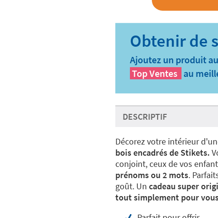
Ajoutez un produit au
Top Ventes
au meill
DESCRIPTIF
Décorez votre intérieur d'u
bois encadrés de Stikets.
Vo
conjoint, ceux de vos enfant
prénoms ou 2 mots
. Parfai
goût. Un
cadeau super origi
tout simplement pour vous f
Parfait pour offrir