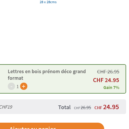
28 x 28cms
CHF
26.95
Lettres en bois prénom déco grand
format
CHF
24.95
-
+
1
Gain 7%
24.95
Total
CHF19
26.95
CHF
CHF