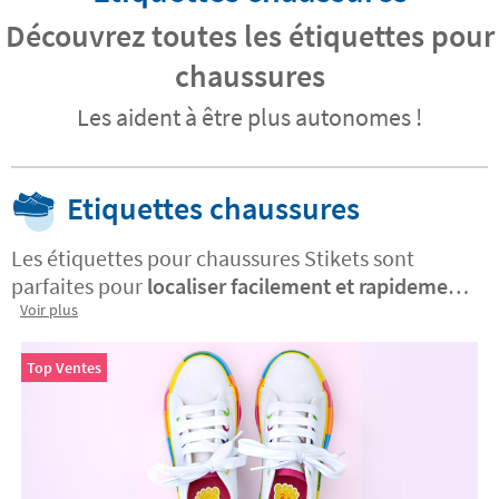
Découvrez toutes les étiquettes pour
chaussures
Les aident à être plus autonomes !
Etiquettes chaussures
Les étiquettes pour chaussures Stikets sont
parfaites pour
localiser facilement et rapidement
les chaussures des enfants.
Voir plus
Les étiquettes pour
marquer les chaussures s'appliquent sur les
semelles intérieures des chaussures et ont un
Top Ventes
design spécial pour chaque pied ce qui permet de
différencier facilement le pied droit du pied
gauche. Les étiquettes résistent aux frottements,
à la sueur et même aux lavages en machine. Elles