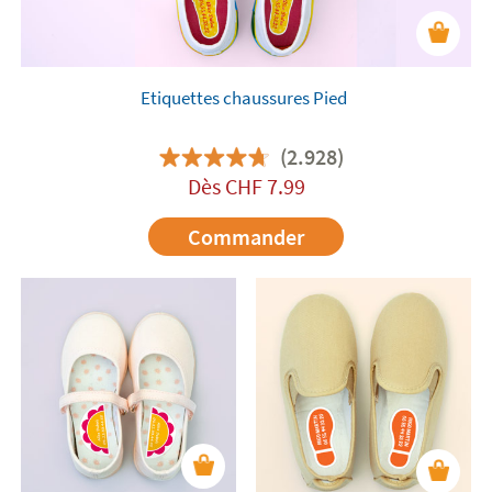
peuvent être utilisées sur n'importe quelle
semelle intérieure en cuir, simili cuir ou
thermoplastique
. Leur application est très simple,
il suffit de coller l'étiquette à l'intérieur de la
Etiquettes chaussures Pied
chaussure en exerçant une simple pression avec
les doigts.
(2.928)
Dès
CHF
7.99
Commander