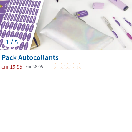
1 / 5
Pack Autocollants
19.95
36.05
CHF
CHF