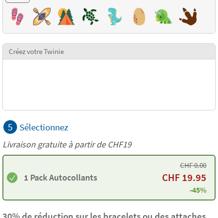
Créez votre Twinie
5
Sélectionnez
Livraison gratuite à partir de
CHF19
CHF
0.00
CHF
19.95
1 Pack Autocollants
-45%
30% de réduction sur les bracelets ou des attaches