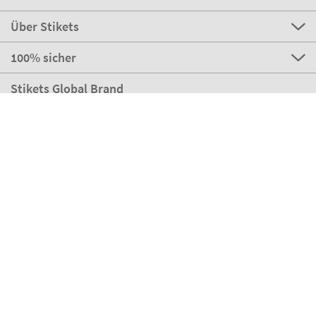
Über Stikets
100% sicher
Stikets Global Brand
Schweiz
Unsere Zahlungsmöglichkeiten
Unsere Partner