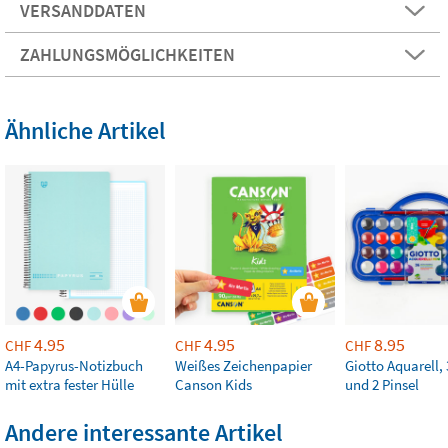
VERSANDDATEN
ZAHLUNGSMÖGLICHKEITEN
Ähnliche Artikel
4.95
4.95
8.95
CHF
CHF
CHF
A4-Papyrus-Notizbuch
Weißes Zeichenpapier
Giotto Aquarell,
mit extra fester Hülle
Canson Kids
und 2 Pinsel
Andere interessante Artikel