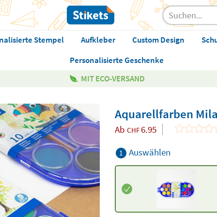
nalisierte Stempel
Aufkleber
Custom Design
Sch
Personalisierte Geschenke
MIT ECO-VERSAND
Aquarellfarben Mil
Ab
6.95
CHF
Auswählen
1