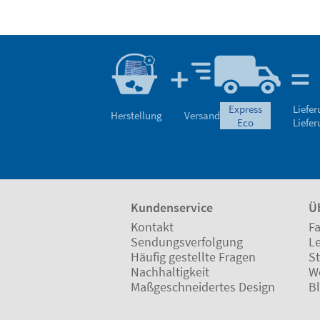
express
Liefe
Herstellung
Versand
eco
Liefe
Kundenservice
Ü
Kontakt
Fa
Sendungsverfolgung
L
Häufig gestellte Fragen
St
Nachhaltigkeit
W
Maßgeschneidertes Design
B