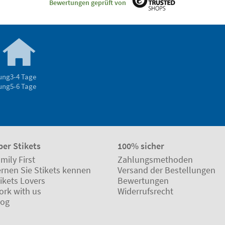
Bewertungen geprüft von
rung
3-4 Tage
rung
5-6 Tage
ber Stikets
100% sicher
mily First
Zahlungsmethoden
ernen Sie Stikets kennen
Versand der Bestellungen
ikets Lovers
Bewertungen
ork with us
Widerrufsrecht
log