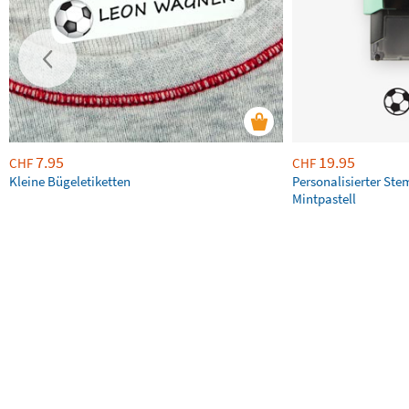
7.95
19.95
CHF
CHF
Kleine Bügeletiketten
Personalisierter Ste
Mintpastell