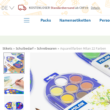
KOSTENLOSER
Standardversand
ab CHF19
Details
Packs
Namensetiketten
Perso
Stikets
Schulbedarf
Schreibwaren
Aquarellfarben Milan 22 Farben