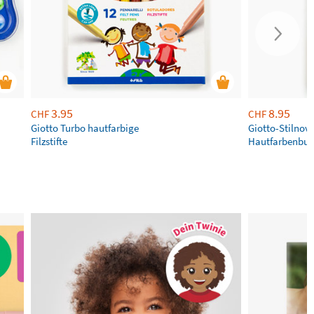
3.95
8.95
CHF
CHF
Giotto Turbo hautfarbige
Giotto-Stilnov
Filzstifte
Hautfarbenbunt