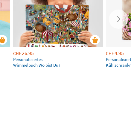
26.95
4.95
CHF
CHF
Personalisiertes
Personalisierte
Wimmelbuch Wo bist Du?
Kühlschrankm