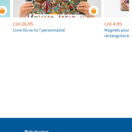
26.95
4.95
CHF
CHF
Livre Où es-tu ? personnalisé
Magnets pour f
rectangulaires
Puis-je vous