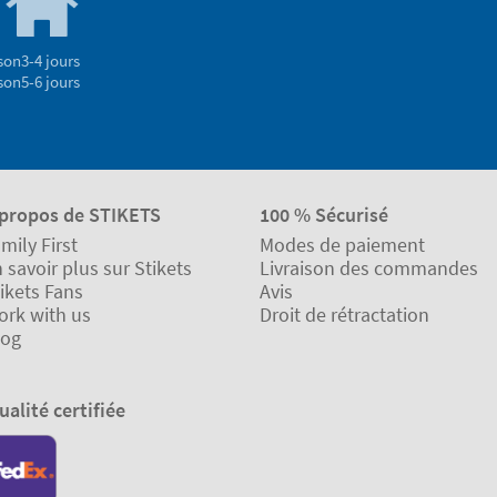
son
3-4 jours
son
5-6 jours
 propos de STIKETS
100 % Sécurisé
mily First
Modes de paiement
 savoir plus sur Stikets
Livraison des commandes
ikets Fans
Avis
ork with us
Droit de rétractation
log
ualité certifiée