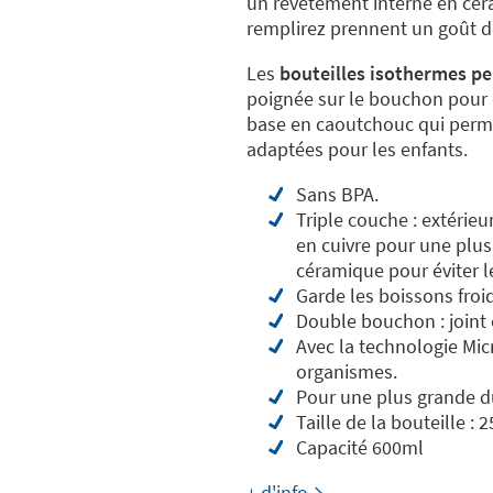
un revêtement interne en céra
remplirez prennent un goût d
Les
bouteilles isothermes p
poignée sur le bouchon pour q
base en caoutchouc qui permet
adaptées pour les enfants.
Sans BPA.
Triple couche : extérieu
en cuivre pour une plus
céramique pour éviter l
Garde les boissons fro
Double bouchon : joint 
Avec la technologie Mic
organismes.
Pour une plus grande dur
Taille de la bouteille : 
Capacité 600ml
+ d'info