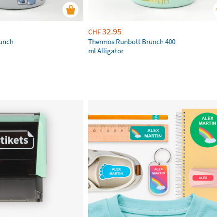
32.95
CHF
unch
Thermos Runbott Brunch 400
ml Alligator