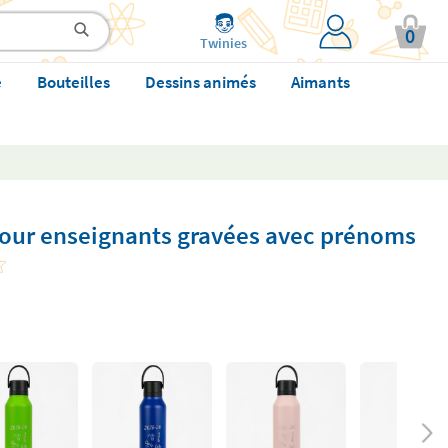
0
Twinies
e
Bouteilles
Dessins animés
Aimants
pour enseignants gravées avec prénoms