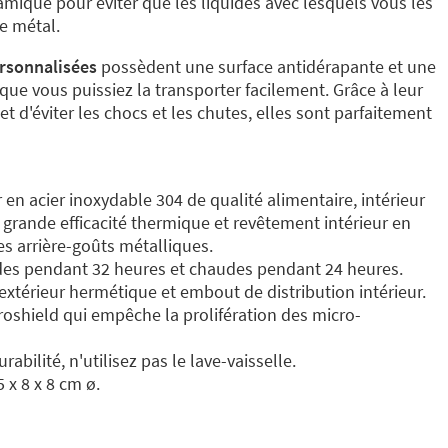
mique pour éviter que les liquides avec lesquels vous les
e métal.
ersonnalisées
possèdent une surface antidérapante et une
ue vous puissiez la transporter facilement. Grâce à leur
 d'éviter les chocs et les chutes, elles sont parfaitement
r en acier inoxydable 304 de qualité alimentaire, intérieur
 grande efficacité thermique et revêtement intérieur en
es arrière-goûts métalliques.
ides pendant 32 heures et chaudes pendant 24 heures.
extérieur hermétique et embout de distribution intérieur.
roshield qui empêche la prolifération des micro-
abilité, n'utilisez pas le lave-vaisselle.
25 x 8 x 8 cm ø.