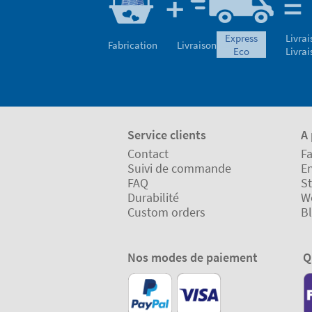
express
Livrai
Fabrication
Livraison
eco
Livrai
Service clients
A
Contact
Fa
Suivi de commande
En
FAQ
St
Durabilité
W
Custom orders
B
Nos modes de paiement
Q