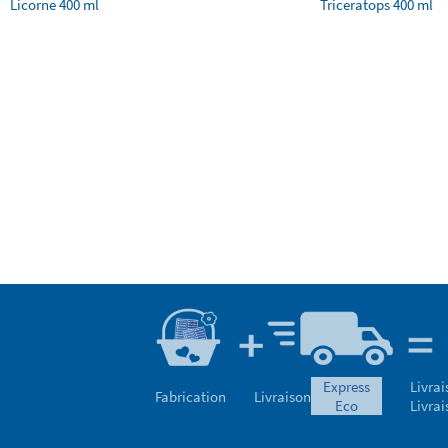
Licorne 400 ml
Triceratops 400 ml
express
Livrai
Fabrication
Livraison
eco
Livrai