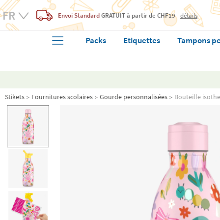
Envoi Standard
GRATUIT
à partir de CHF19
détails
Packs
Etiquettes
Tampons pe
Stikets
Fournitures scolaires
Gourde personnalisées
Bouteille isoth