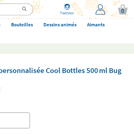
0
Twinies
e
Bouteilles
Dessins animés
Aimants
personnalisée Cool Bottles 500 ml Bug