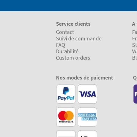
Service clients
A
Contact
Fa
Suivi de commande
En
FAQ
St
Durabilité
W
Custom orders
B
Nos modes de paiement
Q