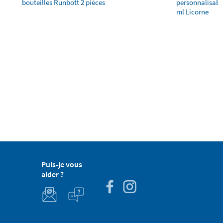
bouteilles Runbott 2 pièces
personnalisabl
ml Licorne
Puis-je vous
aider ?