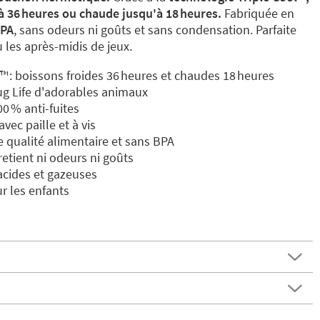
'à 36 heures ou chaude jusqu'à 18 heures.
Fabriquée en
BPA
, sans odeurs ni goûts et sans condensation. Parfaite
u les après-midis de jeux.
™️ : boissons froides 36 heures et chaudes 18 heures
ug Life d'adorables animaux
 % anti-fuites
vec paille et à vis
e qualité alimentaire et sans BPA
etient ni odeurs ni goûts
acides et gazeuses
r les enfants