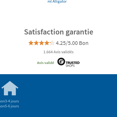
ml Alligator
Satisfaction garantie
4.25/5.00 Bon
1.664 Avis validés
Avis validé
son
3-4 jours
son
5-6 jours