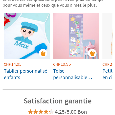
pour vous même et ceux que vous aimez le plus.
14.95
19.95
24
CHF
CHF
CHF
Tablier personnalisé
Toise
Petit 
enfants
personnalisable
en cie
Licornes
Comp
perso
Satisfaction garantie
4.25/5.00 Bon