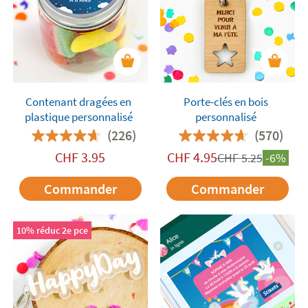
Contenant dragées en
Porte-clés en bois
plastique personnalisé
personnalisé
(226)
(570)
CHF
3.95
CHF
4.95
CHF
5.25
-6%
Commander
Commander
10% réduc 2e pce