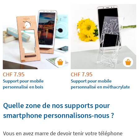
format qui vous convient le mieux et emportez-le
toujours avec vous.
En plus ils sont
personnalisables avec
le texte de votre choix et disponibles en différentes
finitions
. Ce n'est pas le choix qui manque ! En y faisant
graver un prénom ou une citation pour cette personnae
que vous aimez tant en fera un cadeau exceptionnel, très
personnel, pratique et exclusif !
7.95
7.95
CHF
CHF
Support pour mobile
Support pour mobile
personnalisé en bois
personnalisé en méthacrylate
Quelle zone de nos supports pour
smartphone personnalisons-nous ?
Vous en avez marre de devoir tenir votre téléphone