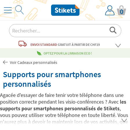
0
ENVOI STANDARD
GRATUIT
À PARTIR DE CHF19
OPTEZ POUR LA LIVRAISON ECO !
Voir Cadeaux personnalisés
Supports pour smartphones
personnalisés
Agacée d'essayer de faire tenir votre téléphone dans une
position correcte pendant les visio-conférences ? Avec
les
supports pour smartphones personnalisés de Stikets
,
vous pouvez utiliser votre téléphone en toute liberté. Vous
n'aurez plus à devoir le maintenir lors de vos activités, que
ce soit à la maison, au travail ou ailleurs.
Choisissez le