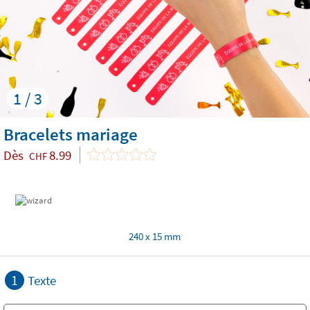
1 / 3
Bracelets mariage
Dès
8.99
CHF
240 x 15 mm
1
Texte