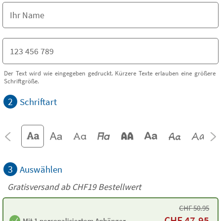
Der Text wird wie eingegeben gedruckt. Kürzere Texte erlauben eine größere
Schriftgröße.
2
Schriftart
3
Auswählen
Gratisversand ab
CHF19
Bestellwert
CHF
50.95
CHF
47.95
Mit 1 personalisiertem Anhänger