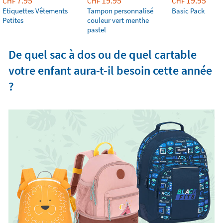
7.95
19.95
19.95
CHF
CHF
CHF
Etiquettes Vêtements
Tampon personnalisé
Basic Pack
Petites
couleur vert menthe
pastel
De quel sac à dos ou de quel cartable
votre enfant aura-t-il besoin cette année
?