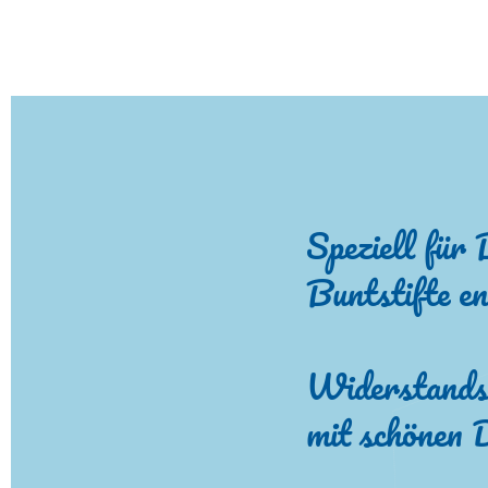
Speziell für 
Buntstifte en
Widerstands
mit schönen 