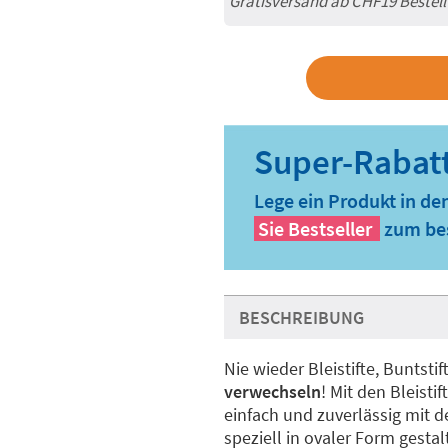
Gratisversand ab
CHF19
Bestel
Lege ein Produkt in de
Sie
Bestseller
zum bes
BESCHREIBUNG
Nie wieder Bleistifte, Buntsti
verwechseln
! Mit den Bleisti
einfach und zuverlässig mit
speziell in ovaler Form gesta