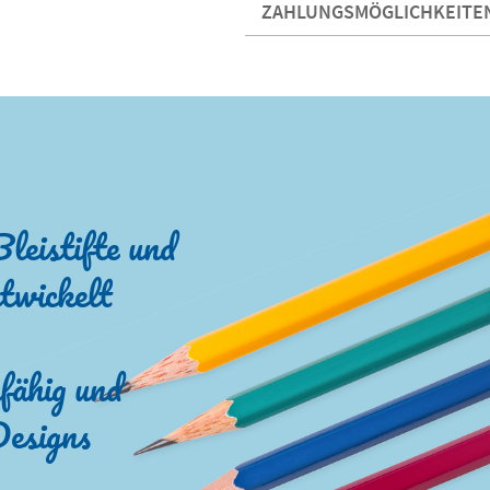
ZAHLUNGSMÖGLICHKEITE
Bleistifte und
twickelt
fähig und
Designs