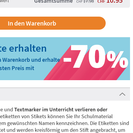
10.95
Gesamtsumme
lwert
17.98
CHF
CHF
n Warenkorb und erhalte
ten Preis mit
fte und
Textmarker im Unterricht verlieren oder
ftetiketten von Stikets können Sie Ihr Schulmaterial
 dem gewünschten Namen kennzeichnen. Die Etiketten sind
ltet und werden kreisförmig um den Stift angebracht, um