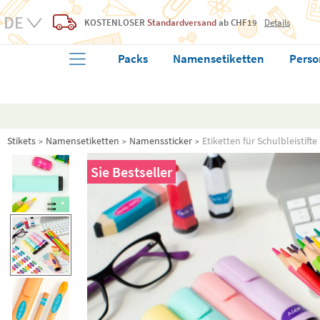
KOSTENLOSER
Standardversand
ab CHF19
Details
Packs
Namensetiketten
Perso
Stikets
Namensetiketten
Namenssticker
Etiketten für Schulbleistifte
Sie
Bestseller