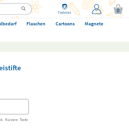
0
Twinies
ulbedarf
Flaschen
Cartoons
Magnete
eistifte
t. Kürzere Texte