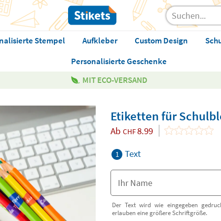
nalisierte Stempel
Aufkleber
Custom Design
Sch
Personalisierte Geschenke
MIT ECO-VERSAND
Etiketten für Schulbl
Ab
8.99
CHF
Text
1
Der Text wird wie eingegeben gedruck
erlauben eine größere Schriftgröße.