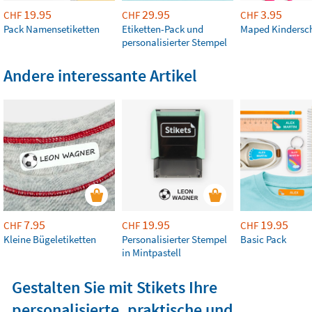
19.95
29.95
3.95
CHF
CHF
CHF
Pack Namensetiketten
Etiketten-Pack und
Maped Kindersc
personalisierter Stempel
Andere interessante Artikel
7.95
19.95
19.95
CHF
CHF
CHF
Kleine Bügeletiketten
Personalisierter Stempel
Basic Pack
in Mintpastell
Gestalten Sie mit Stikets Ihre
personalisierte, praktische und