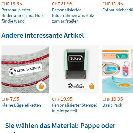
19.95
21.95
11.95
CHF
CHF
CHF
Personalisierter
Personalisierter
Fotoaufkleber 40
Bilderrahmen aus Holz
Bilderrahmen aus Holz
für die Wand
zum aufstellen
Andere interessante Artikel
7.95
19.95
19.95
CHF
CHF
CHF
Kleine Bügeletiketten
Personalisierter Stempel
Basic Pack
in Mintpastell
Sie wählen das Material: Pappe oder