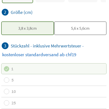
2
Größe (cm)
3,8
x
3,8
cm
5,6
x
5,6
cm
3
Stückzahl - inklusive Mehrwertsteuer -
kostenloser
standardversand
ab chf19
1
5
10
25