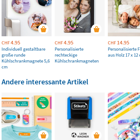
4.95
4.95
14.95
CHF
CHF
CHF
Individuell gestaltbare
Personalisierte
Personalisierte F
große runde
rechteckige
aus Holz 17 x 12
Kühlschrankmagnete 5,6
Kühlschrankmagneten
cm
Andere interessante Artikel