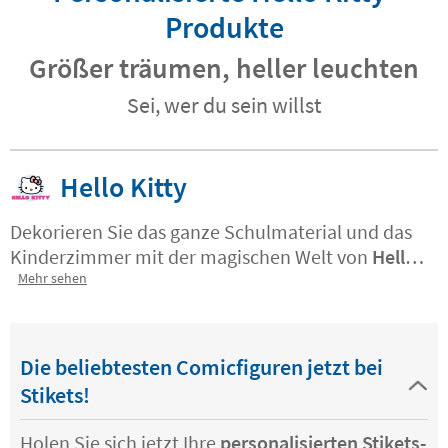
Produkte
Größer träumen, heller leuchten
Sei, wer du sein willst
Hello Kitty
Dekorieren Sie das ganze Schulmaterial und das
Kinderzimmer mit der magischen Welt von
Hello
Kitty
Mehr sehen
. Die Regenbögen,die Bonbons und die
Sternchen des scheuen Kätzchen werden Ihr
kleines Mädchen begeistern!
Jetzt können Sie alle
Sachen mit den Details und den zauberhaften
Die beliebtesten Comicfiguren jetzt bei
Welten der berühmtesten weißen Katze der Welt
Stikets!
dekorieren!
Holen Sie sich jetzt Ihre
personalisierten Stikets-